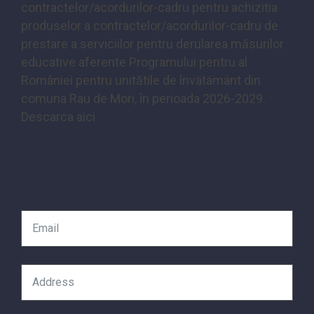
contractelor/acordurilor-cadru pentru achizitia
produselor a contractelor/acordurilor-cadru de
prestare a serviciilor pentru derularea măsurilor
educative aferente Programului pentru al
României pentru unitătile de învätämänt din
comuna Rau de Mori, în perioada 2026-2029.
Descarca aici