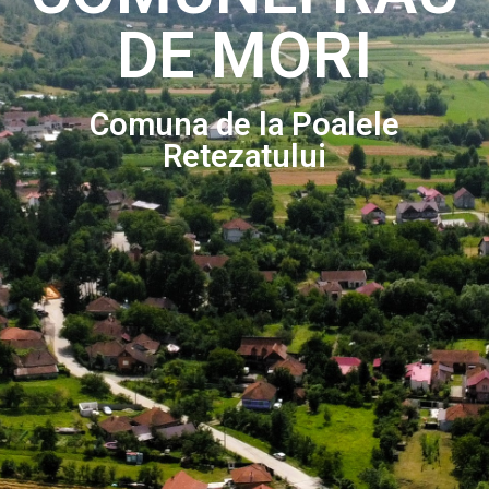
DE MORI
Comuna de la Poalele
Retezatului